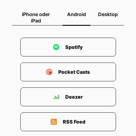
00:02:01: Wir erinnern uns, dass die Leute da
iPhone oder
Android
Desktop
draußen immer über unsere Kategorie denken
iPad
und die Branden im Vergleich bewahren.
00:02:09: Aber in der Realität ist etwas sehr
anders passiert.
Spotify
00:02:13: Meistens denken die Menschen nicht
über ihre Branden an.
Pocket Casts
00:02:16: Und die meisten der Zeit sind nicht
sogar über unsere Kategorie zu denken.
Deezer
00:02:22: Demand ist ein Leben.
00:02:23: Es wächst nur in bestimmten
Momenten, wenn eine Situation erscheint oder
RSS Feed
ein Problem mitspricht oder ein Nehmen
plötzlich real wird.