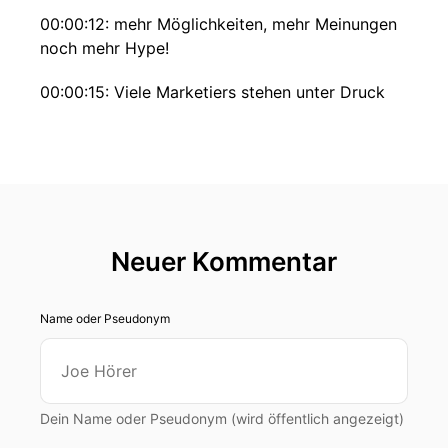
00:00:12: mehr Möglichkeiten, mehr Meinungen
noch mehr Hype!
00:00:15: Viele Marketiers stehen unter Druck
die richtigen Entscheidungen zu treffen und
zurechtfertigen.
00:00:20: Dabei gibt es sie valide Prinzipien
belegter Volksfaktoren und klare Modelle.
00:00:26: Viele Mythen der Markenfführung sind
Neuer Kommentar
empirisch widerlegt.
00:00:29: Trotzdem bleiben sie weit verbreitet,
Name oder Pseudonym
verschwenden Budget und verschenken
Wirkung.
00:00:34: Und aus unzähligen Gesprächen mit
Dein Name oder Pseudonym (wird öffentlich angezeigt)
markenverantwortlichen wissen wir was am